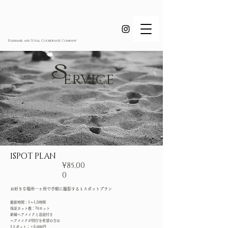
Hairmake and Total Coordinate Company
S
​ ervice
by welina bali
​1SPOT PLAN
¥85,00
0
お好きな場所一ヶ所で手軽に撮影する１スポットプラン
撮影時間：1～1,5時間
保証カット数：70カット
新婦ヘアメイクと送迎付き
ヘアメイクが同行を希望の方は
1スポット：＋5,000円