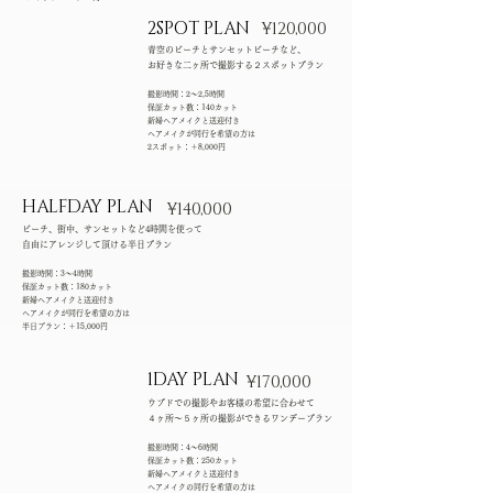
​2SPOT PLAN
¥120,000
青空のビーチとサンセットビーチなど、
お好きな二ヶ所で撮影する２スポットプラン
撮影時間：2～2,5時間
保証カット数：140カット
新婦ヘアメイクと送迎付き
ヘアメイクが同行を希望の方は
2スポット：＋8,000円
HALFDAY PLAN
​¥140,000
ビーチ、街中、サンセットなど4時間を使って
自由にアレンジして頂ける半日プラン
撮影時間：3～4時間
保証カット数：180カット
新婦ヘアメイクと送迎付き
ヘアメイクが同行を希望の方は
半日プラン：＋15,000円
​1DAY PLAN
¥170,000
ウブドでの撮影やお客様の希望に合わせて
４ヶ所～５ヶ所の撮影ができるワンデープラン
撮影時間：4～6時間
保証カット数：250カット
新婦ヘアメイクと送迎付き
ヘアメイクの同行を希望の方は