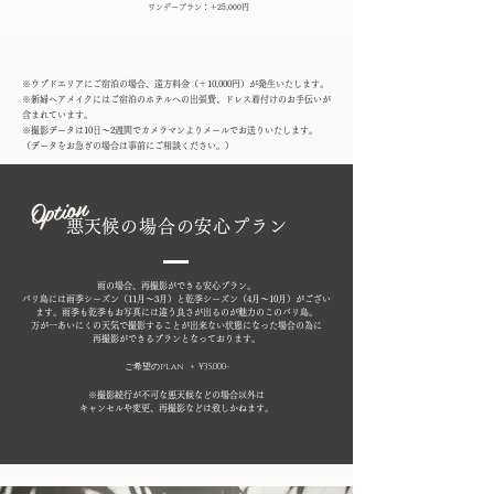
ワンデープラン：＋25,000円
※ウブドエリアにご宿泊の場合、遠方料金（＋10,000円）が発生いたします。
※新婦ヘアメイクにはご宿泊のホテルへの出張費、ドレス着付けのお手伝いが
含まれています。
※撮影データは10日～2週間でカメラマンよりメールでお送りいたします。
（データをお急ぎの場合は事前にご相談ください。）
​Option
​悪天候の場合の安心プラン
雨の場合、再撮影ができる安心プラン。
バリ島には雨季シーズン（11月〜3月）と乾季シーズン（4月〜10月）がござい
ます。雨季も乾季もお写真には違う良さが出るのが魅力のこのバリ島。
万が一あいにくの天気で撮影することが出来ない状態になった場合の為に
再撮影ができるプランとなっております。
ご希望のplan + ¥35,000
-
※撮影続行が不可な悪天候などの場合以外は
​キャンセルや変更、再撮影などは致しかねます。