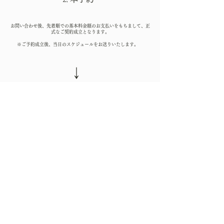
お問い合わせ後、先着順での基本料金額のお支払いをもちまして、正
式なご契約成立となります。
​※ご予約成立後、当日のスケジュールをお送りいたします。
​↓
3,
​事前ヒアリング
担当ヘアメイクと直接やりとり、事前にドレス・ヘア・メイク等希望
内容についてチャット形式でヒアリングさせていただきます。
【オプション】
前日リハーサルをご希望のお客様
ヘアメイクの打ち合わせは当日に行なっておりますが、
事前にリハーサルをご希望のお客様は、
オプションの前日リハーサル代 ￥18,000
​リハーサル後、ご精算についてご案内いたします。
​↓