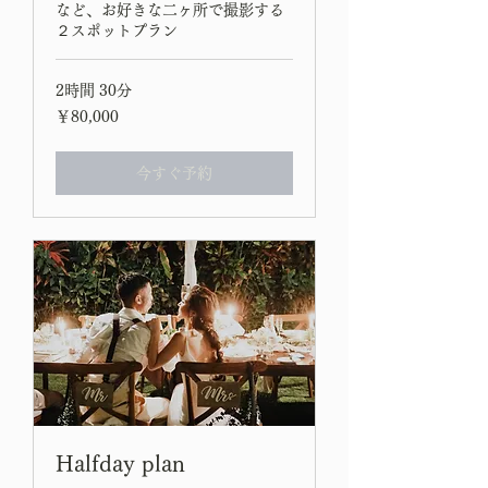
など、お好きな二ヶ所で撮影する
２スポットプラン
2時間 30分
80,000
￥80,000
円
今すぐ予約
Halfday plan