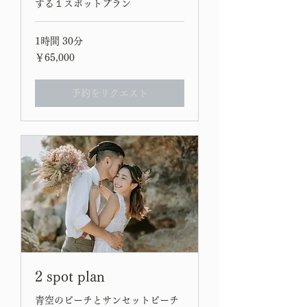
する１スポットプラン
1時間 30分
65,000
￥65,000
円
予約をリクエスト
2 spot plan
青空のビーチとサンセットビーチ