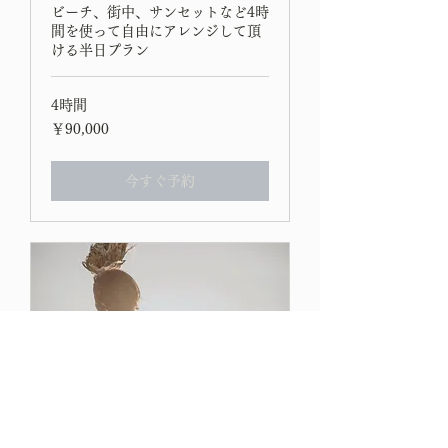
ビーチ、街中、サンセットなど4時
間を使って自由にアレンジして頂
ける半日プラン
4時間
90,000
￥90,000
円
今すぐ予約
Fullday plan